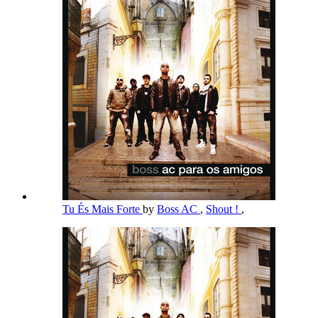
Tu És Mais Forte
by
Boss AC
,
Shout !
,