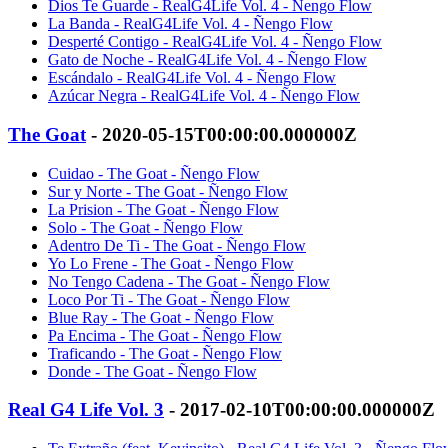
Dios Te Guarde - RealG4Life Vol. 4 - Ñengo Flow
La Banda - RealG4Life Vol. 4 - Ñengo Flow
Desperté Contigo - RealG4Life Vol. 4 - Ñengo Flow
Gato de Noche - RealG4Life Vol. 4 - Ñengo Flow
Escándalo - RealG4Life Vol. 4 - Ñengo Flow
Azúcar Negra - RealG4Life Vol. 4 - Ñengo Flow
The Goat
- 2020-05-15T00:00:00.000000Z
Cuidao - The Goat - Ñengo Flow
Sur y Norte - The Goat - Ñengo Flow
La Prision - The Goat - Ñengo Flow
Solo - The Goat - Ñengo Flow
Adentro De Ti - The Goat - Ñengo Flow
Yo Lo Frene - The Goat - Ñengo Flow
No Tengo Cadena - The Goat - Ñengo Flow
Loco Por Ti - The Goat - Ñengo Flow
Blue Ray - The Goat - Ñengo Flow
Pa Encima - The Goat - Ñengo Flow
Traficando - The Goat - Ñengo Flow
Donde - The Goat - Ñengo Flow
Real G4 Life Vol. 3
- 2017-02-10T00:00:00.000000Z