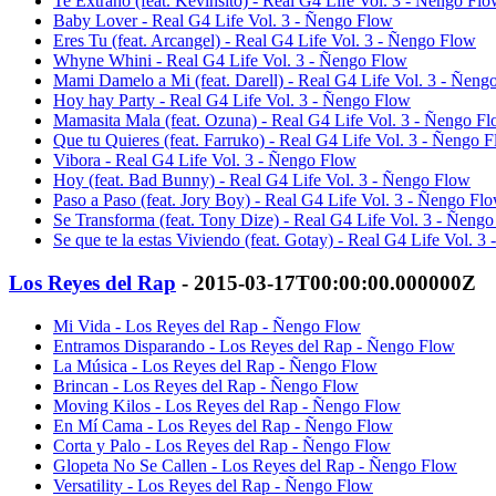
Te Extraño (feat. Kevinsito) - Real G4 Life Vol. 3 - Ñengo Fl
Baby Lover - Real G4 Life Vol. 3 - Ñengo Flow
Eres Tu (feat. Arcangel) - Real G4 Life Vol. 3 - Ñengo Flow
Whyne Whini - Real G4 Life Vol. 3 - Ñengo Flow
Mami Damelo a Mi (feat. Darell) - Real G4 Life Vol. 3 - Ñeng
Hoy hay Party - Real G4 Life Vol. 3 - Ñengo Flow
Mamasita Mala (feat. Ozuna) - Real G4 Life Vol. 3 - Ñengo F
Que tu Quieres (feat. Farruko) - Real G4 Life Vol. 3 - Ñengo 
Vibora - Real G4 Life Vol. 3 - Ñengo Flow
Hoy (feat. Bad Bunny) - Real G4 Life Vol. 3 - Ñengo Flow
Paso a Paso (feat. Jory Boy) - Real G4 Life Vol. 3 - Ñengo Fl
Se Transforma (feat. Tony Dize) - Real G4 Life Vol. 3 - Ñeng
Se que te la estas Viviendo (feat. Gotay) - Real G4 Life Vol. 
Los Reyes del Rap
- 2015-03-17T00:00:00.000000Z
Mi Vida - Los Reyes del Rap - Ñengo Flow
Entramos Disparando - Los Reyes del Rap - Ñengo Flow
La Música - Los Reyes del Rap - Ñengo Flow
Brincan - Los Reyes del Rap - Ñengo Flow
Moving Kilos - Los Reyes del Rap - Ñengo Flow
En Mí Cama - Los Reyes del Rap - Ñengo Flow
Corta y Palo - Los Reyes del Rap - Ñengo Flow
Glopeta No Se Callen - Los Reyes del Rap - Ñengo Flow
Versatility - Los Reyes del Rap - Ñengo Flow