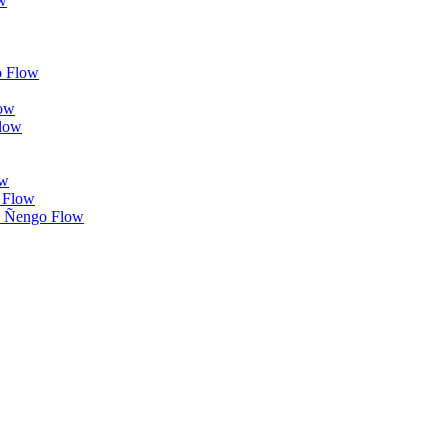
ow
o Flow
low
Flow
ow
o Flow
3 - Ñengo Flow