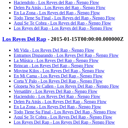
Haciendolo - Los Reyes del Rap - Ñengo Flow
Delen Pa Atrás - Los Reyes del Rap - Ñengo Flow
En La Zona - Los Reyes del Rap - Ñengo Flow
Todo Tiene Su Final - Los Reyes del Rap - Ñengo Flow
Aquí Se Te Cobra - Los Reyes del Rap - Ñengo Flow
Los Reyes del Rap - Los Reyes del Rap - Ñengo Flow
Los Reyes Del Rap
- 2015-01-15T00:00:00.000000Z
Mi Vida - Los Reyes Del Rap - Ñengo Flow
Entramos Disparando - Los Reyes Del Rap - Ñengo Flow
La Música - Los Reyes Del Rap - Ñengo Flow
Brincan - Los Reyes Del Rap - Ñengo Flow
Moving Kilos - Los Reyes Del Rap - Ñengo Flow
En Mi Cama - Los Reyes Del Rap - Ñengo Flow
Corta Y Palo - Los Reyes Del Rap - Ñengo Flow
Glopeta No Se Callen - Los Reyes Del Rap - Ñengo Flow
Versatility - Los Reyes Del Rap - Ñengo Flow
Haciendolo - Los Reyes Del Rap - Ñengo Flow
Delen Pa Atrás - Los Reyes Del Rap - Ñengo Flow
En La Zona - Los Reyes Del Rap - Ñengo Flow
Todo Tiene Su Final - Los Reyes Del Rap - Ñengo Flow
Aquí Se Te Cobra - Los Reyes Del Rap - Ñengo Flow
Los Reyes Del Rap - Los Reyes Del Rap - Ñengo Flow