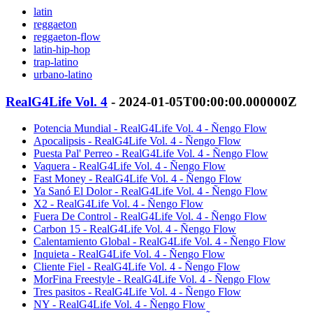
latin
reggaeton
reggaeton-flow
latin-hip-hop
trap-latino
urbano-latino
RealG4Life Vol. 4
- 2024-01-05T00:00:00.000000Z
Potencia Mundial - RealG4Life Vol. 4 - Ñengo Flow
Apocalipsis - RealG4Life Vol. 4 - Ñengo Flow
Puesta Pal' Perreo - RealG4Life Vol. 4 - Ñengo Flow
Vaquera - RealG4Life Vol. 4 - Ñengo Flow
Fast Money - RealG4Life Vol. 4 - Ñengo Flow
Ya Sanó El Dolor - RealG4Life Vol. 4 - Ñengo Flow
X2 - RealG4Life Vol. 4 - Ñengo Flow
Fuera De Control - RealG4Life Vol. 4 - Ñengo Flow
Carbon 15 - RealG4Life Vol. 4 - Ñengo Flow
Calentamiento Global - RealG4Life Vol. 4 - Ñengo Flow
Inquieta - RealG4Life Vol. 4 - Ñengo Flow
Cliente Fiel - RealG4Life Vol. 4 - Ñengo Flow
MorFina Freestyle - RealG4Life Vol. 4 - Ñengo Flow
Tres pasitos - RealG4Life Vol. 4 - Ñengo Flow
NY - RealG4Life Vol. 4 - Ñengo Flow