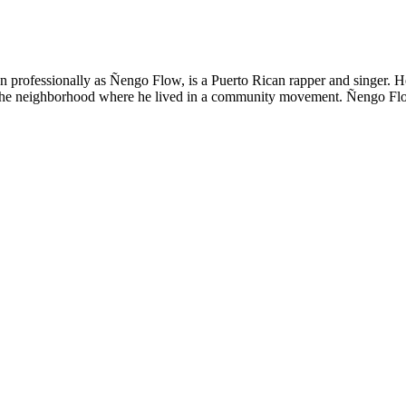
rofessionally as Ñengo Flow, is a Puerto Rican rapper and singer. H
in the neighborhood where he lived in a community movement. Ñengo Flow