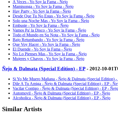
A Veces - Yo Soy la Fama - Ñejo
Mamisonga - Yo Soy la Fama - Ñejo
Hay Party - Yo Soy la Fama - Ñejo
Desde Que Tu No Estas - Yo Soy la Fama - Ñejo
Solo una Noche Mas - Yo Soy la Fama - Ñejo
Embuste - Yo Soy la Fama - Ñejo
Vamos Pa' la Disco - Yo Soy la Fama - Ñejo
Todo el Mundo en Su Nota - Yo Soy la Fama - Ñejo
Bajo Retumbando - Yo Soy la Fama - Ñejo
Que Voy Hacer - Yo Soy la Fama - Ñejo
El Duende - Yo Soy la Fama - Ñejo
No Lo Pienses Mas - Yo Soy la Fama - Ñejo
Mujeres y Chavos - Yo Soy la Fama - Ñejo
Ñejo & Dalmata (Special Edition) - EP
- 2012-10-01T
Si Yo Me Muero Mañana - Ñejo & Dalmata (Special Edition) -
Dile A Tu Amiga - Ñejo & Dalmata (Special Edition) - EP - Ñe
Vacilar Contigo - Ñejo & Dalmata (Special Edition) - EP - Ñej
Automovil - Ñejo & Dalmata (Special Edition) - EP - Ñejo
Alcoholica - Ñejo & Dalmata (Special Edition) - EP - Ñejo
Similar Artists