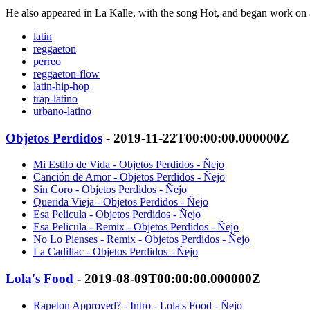
He also appeared in La Kalle, with the song Hot, and began work on
latin
reggaeton
perreo
reggaeton-flow
latin-hip-hop
trap-latino
urbano-latino
Objetos Perdidos
- 2019-11-22T00:00:00.000000Z
Mi Estilo de Vida - Objetos Perdidos - Ñejo
Canción de Amor - Objetos Perdidos - Ñejo
Sin Coro - Objetos Perdidos - Ñejo
Querida Vieja - Objetos Perdidos - Ñejo
Esa Pelicula - Objetos Perdidos - Ñejo
Esa Pelicula - Remix - Objetos Perdidos - Ñejo
No Lo Pienses - Remix - Objetos Perdidos - Ñejo
La Cadillac - Objetos Perdidos - Ñejo
Lola's Food
- 2019-08-09T00:00:00.000000Z
Rapeton Approved? - Intro - Lola's Food - Ñejo