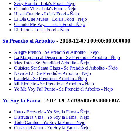
Sexy Bonita - Lola's Food - Ñejo
Cuando Vire - Lola's Food - Ñejo
Hasta Cuando - Lola's Food - Ñejo
El Día Que Muera - Lola's Food - Ñejo
Cuando Me Vaya - Lola's Food - Ñejo
El Ratón - Lola's Food - Ñejo
Se Prendió el Arbolito
- 2018-12-07T00:00:00.00000
Alegre Prendo - Se Prendió el Arbolito - Ñejo
La Marijuana al Despertar - Se Prendió el Arbolito - Ñejo
Más Toto - Se Prendió el Arbolito - Ñejo
Quisiera Ser Santa Claus - Se Prendió el Arbolito - Ñejo
Navidad 2 - Se Prendió el Arbolito - Ñejo
Candela - Se Prendió el Arbolito - Ñejo
Mi Bloncito - Se Prendió el Arbolito - Ñejo
Yo Me Voy Pal' Punto - Se Prendió el Arbolito - Ñejo
Yo Soy la Fama
- 2014-09-25T00:00:00.000000Z
Intro - Freestyle - Yo Soy la Fama - Ñejo
Disfruta la Vida - Yo Soy la Fama - Ñejo
Todo Cambio - Yo Soy la Fama - Ñejo
Cosas del Amor - Yo Soy la Fama - Ñejo