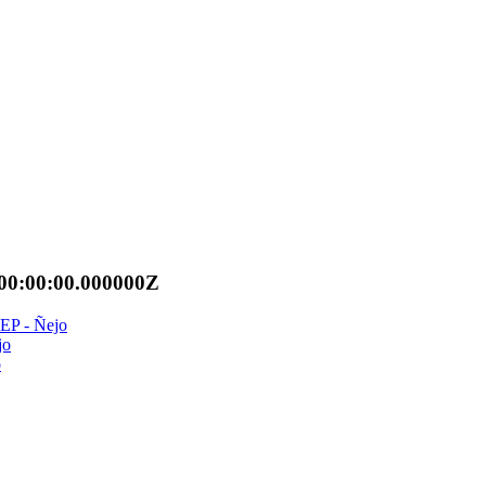
00:00:00.000000Z
 EP - Ñejo
jo
o