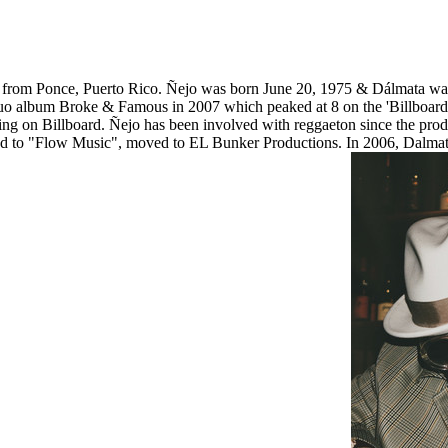
 from Ponce, Puerto Rico. Ñejo was born June 20, 1975 & Dálmata wa
eir duo album Broke & Famous in 2007 which peaked at 8 on the 'Billbo
arting on Billboard. Ñejo has been involved with reggaeton since the pr
d to "Flow Music", moved to EL Bunker Productions. In 2006, Dalmata