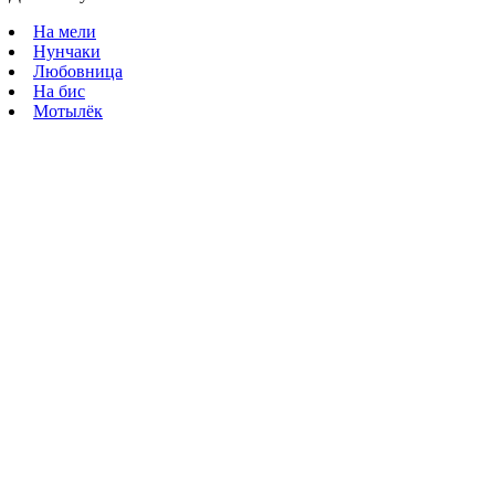
На мели
Нунчаки
Любовница
На бис
Мотылёк