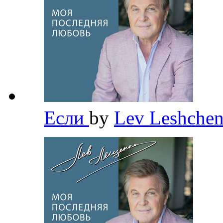
Если
by
Lev Leshche