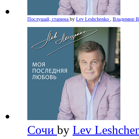
Послушай, старина
by
Lev Leshchenko
,
Владимир 
Сочи
by
Lev Leshche