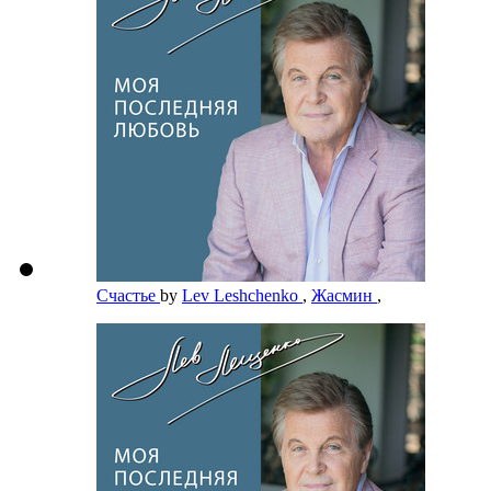
Счастье
by
Lev Leshchenko
,
Жасмин
,