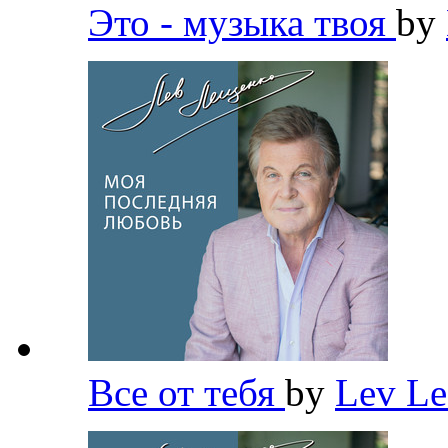
Это - музыка твоя
by
Все от тебя
by
Lev L