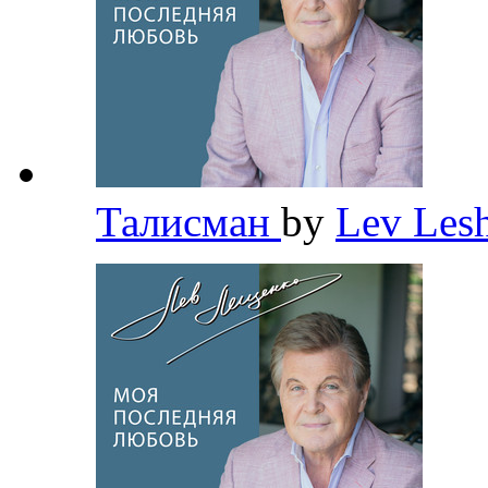
Талисман
by
Lev Les