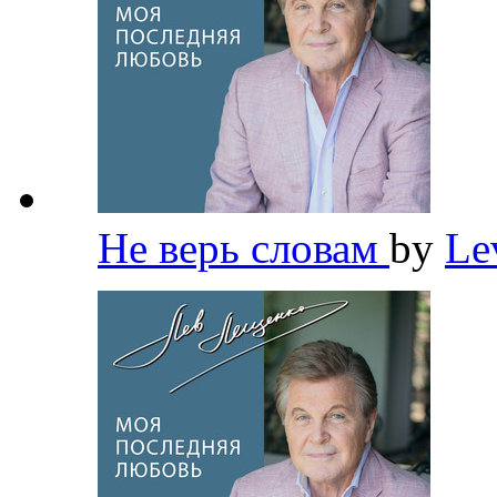
Не верь словам
by
Le