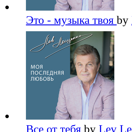
Это - музыка твоя
by
Все от тебя
by
Lev L