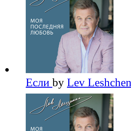
Если
by
Lev Leshche