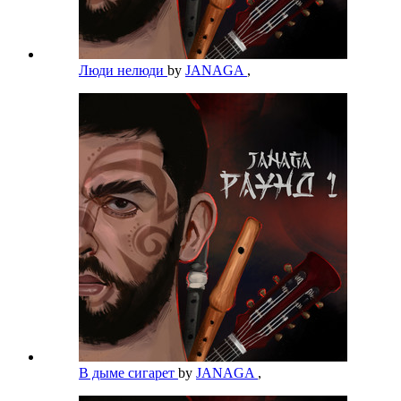
Люди нелюди
by
JANAGA
,
В дыме сигарет
by
JANAGA
,