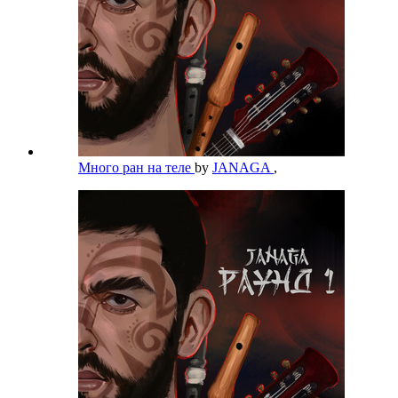
Много ран на теле
by
JANAGA
,