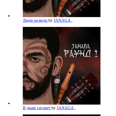
Люди нелюди
by
JANAGA
,
В дыме сигарет
by
JANAGA
,