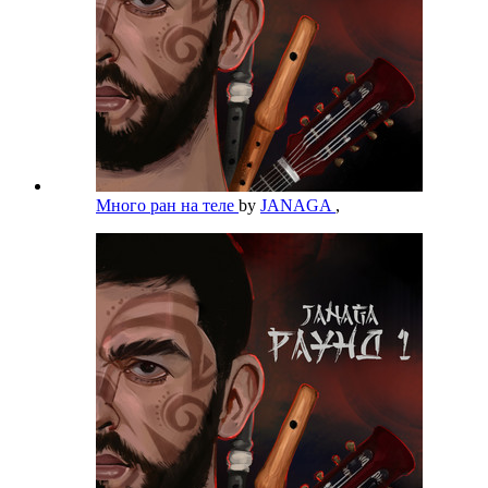
Много ран на теле
by
JANAGA
,