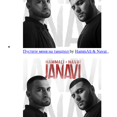
Пустите меня на танцпол
by
HammAli & Navai
,