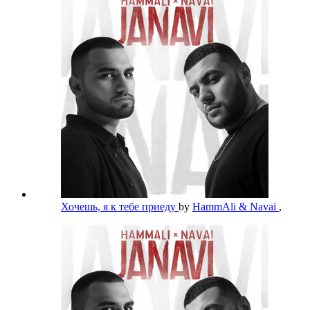
Хочешь, я к тебе приеду
by
HammAli & Navai
,