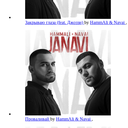
Закрываю глаза (feat. Джоззи)
by
HammAli & Navai
,
Проваливай
by
HammAli & Navai
,