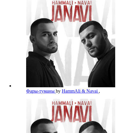
Фары-туманы
by
HammAli & Navai
,