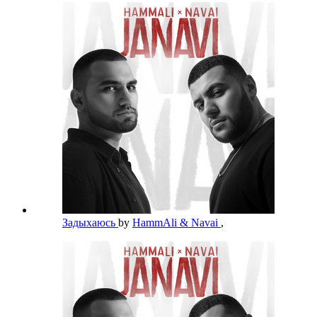
Задыхаюсь
by
HammAli & Navai
,