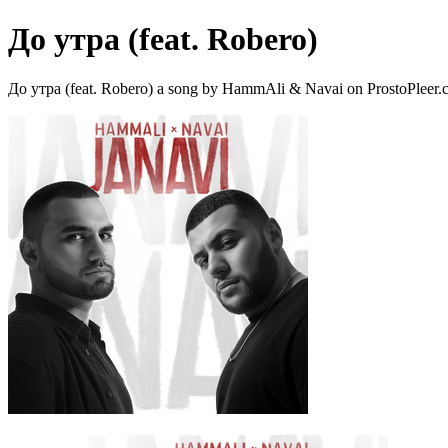
До утра (feat. Robero)
До утра (feat. Robero) a song by HammAli & Navai on ProstoPleer