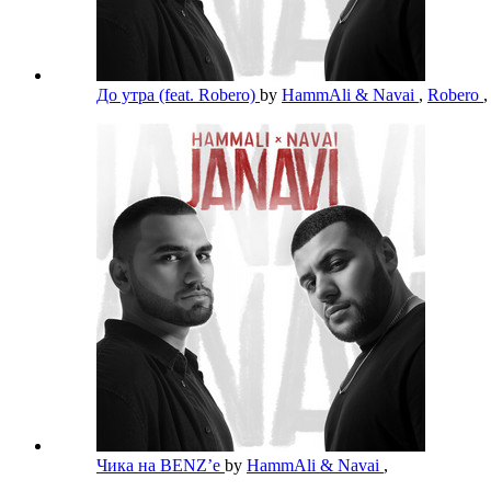
До утра (feat. Robero)
by
HammAli & Navai
,
Robero
,
Чика на BENZ’е
by
HammAli & Navai
,