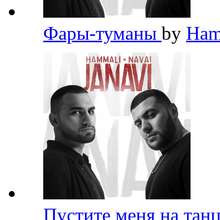
Фары-туманы
by
Ham
Пустите меня на тан