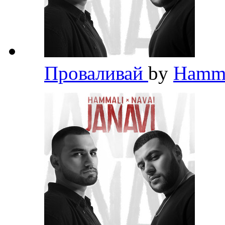
Проваливай
by
HammA