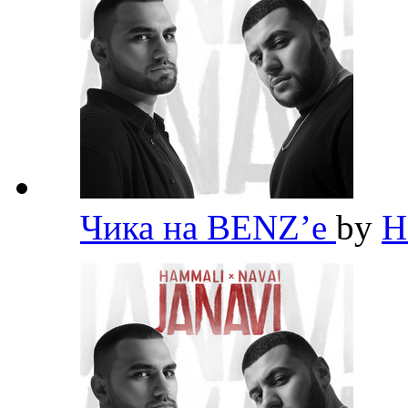
Чика на BENZ’е
by
H