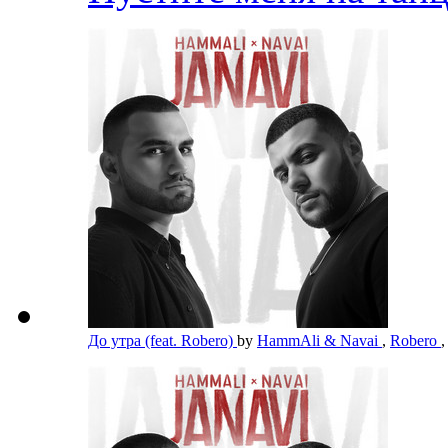
До утра (feat. Robero)
by
HammAli & Navai
,
Robero
,