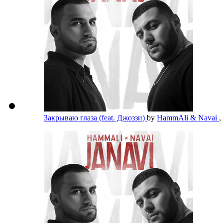
Закрываю глаза (feat. Джоззи)
by
HammAli & Navai
,