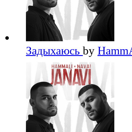
Задыхаюсь
by
HammA