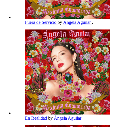
Fuera de Servicio
by
Ángela Aguilar
,
En Realidad
by
Ángela Aguilar
,