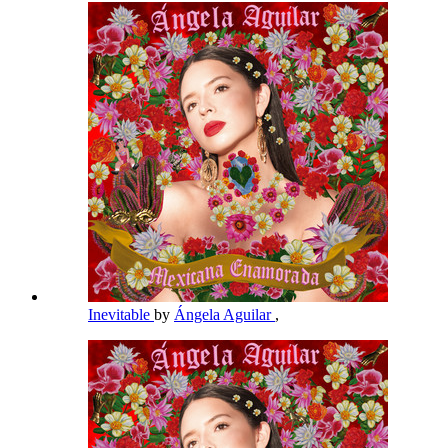
Inevitable
by
Ángela Aguilar
,