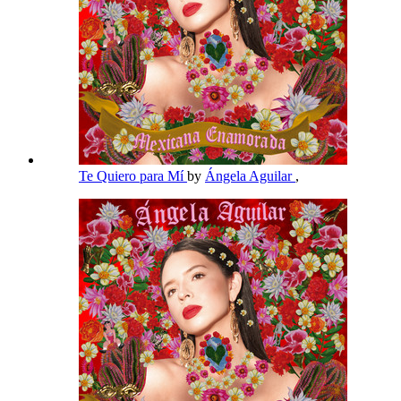
Te Quiero para Mí
by
Ángela Aguilar
,