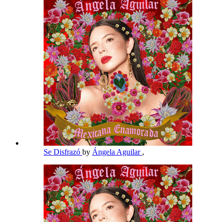
Se Disfrazó
by
Ángela Aguilar
,