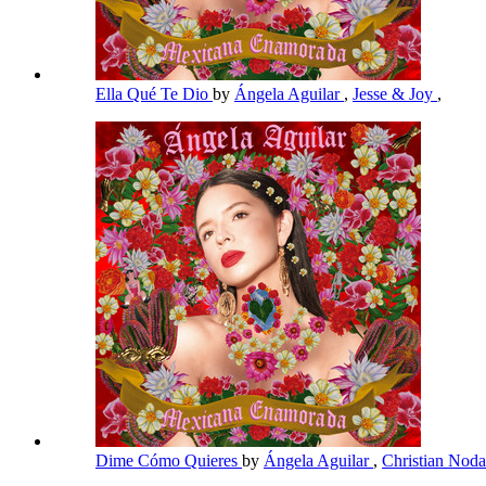
Ella Qué Te Dio
by
Ángela Aguilar
,
Jesse & Joy
,
Dime Cómo Quieres
by
Ángela Aguilar
,
Christian Nod