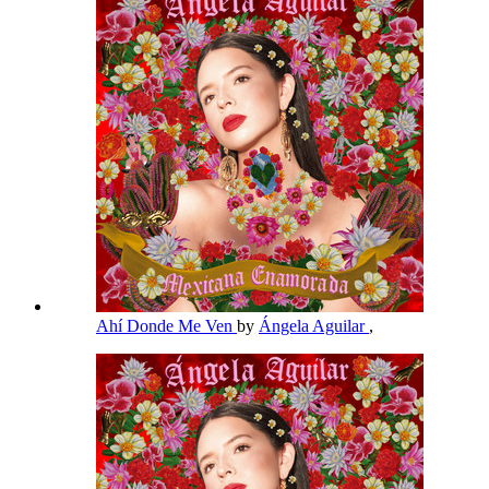
Ahí Donde Me Ven
by
Ángela Aguilar
,