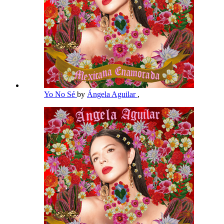
Yo No Sé
by
Ángela Aguilar
,