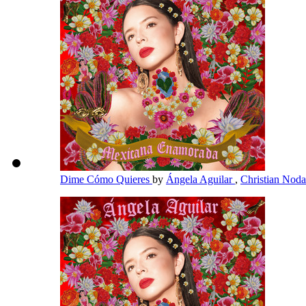
Dime Cómo Quieres
by
Ángela Aguilar
,
Christian Nod