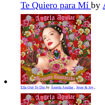
Te Quiero para Mí
by
Ella Qué Te Dio
by
Ángela Aguilar
,
Jesse & Joy
,