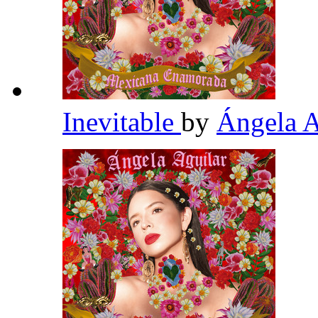
Inevitable
by
Ángela 