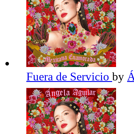
Fuera de Servicio
by
Á