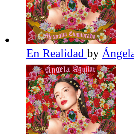
En Realidad
by
Ángel