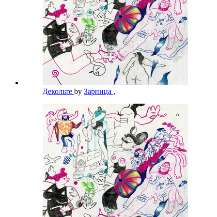
Декольте
by
Зарница
,