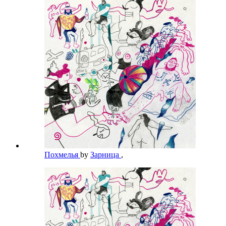
Похмелья
by
Зарница
,