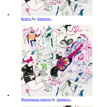
Корги
by
Зарница
,
Маленькая смерть
by
Зарница
,