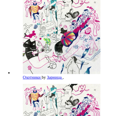
Охотники
by
Зарница
,