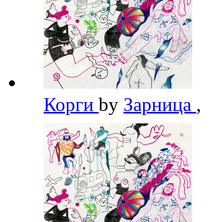
Корги
by
Зарница
,