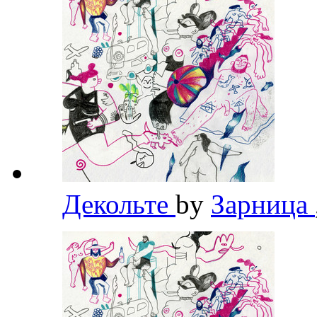
Декольте
by
Зарница