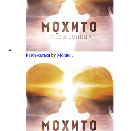
Разбежаться
by
Mohito
,