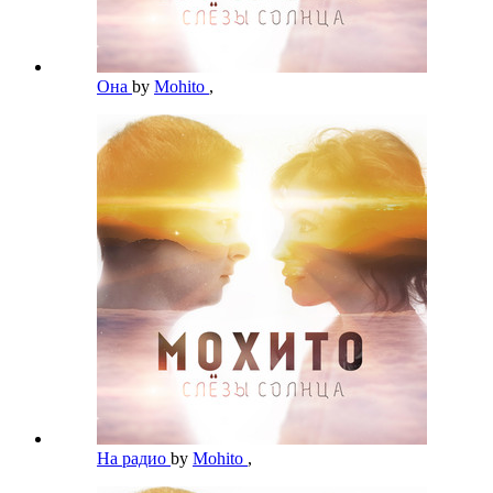
Она
by
Mohito
,
На радио
by
Mohito
,