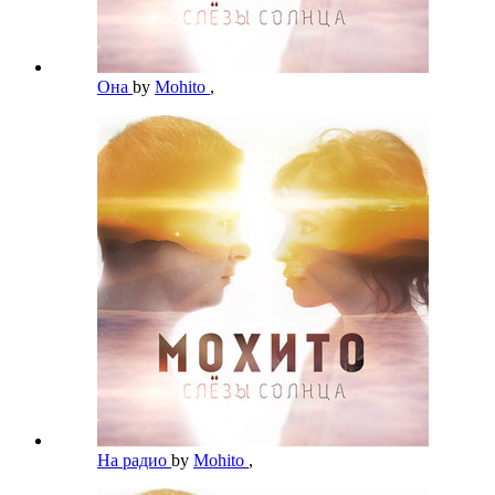
Она
by
Mohito
,
На радио
by
Mohito
,