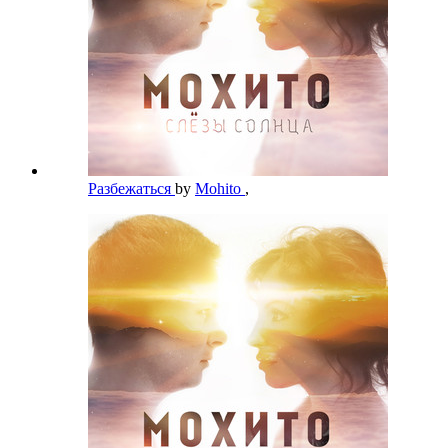
Разбежаться
by
Mohito
,