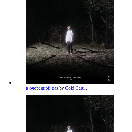
в очередной раз
by
Cold Carti
,