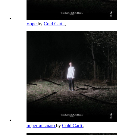
море
by
Cold Carti
,
переписываю
by
Cold Carti
,