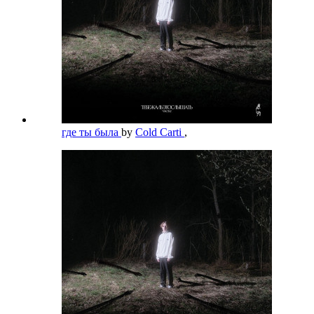
где ты была
by
Cold Carti
,