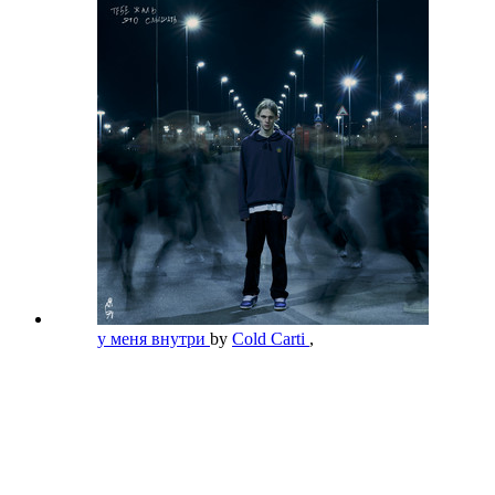
у меня внутри
by
Cold Carti
,