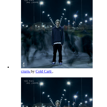
спать
by
Cold Carti
,