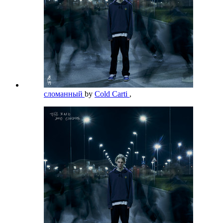
сломанный
by
Cold Carti
,