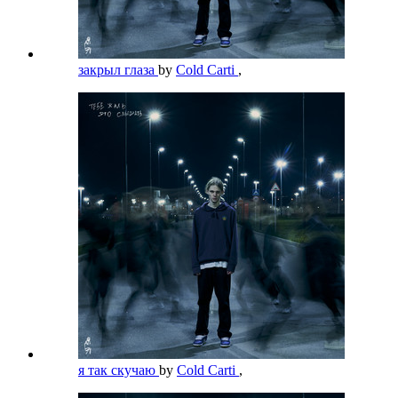
закрыл глаза
by
Cold Carti
,
я так скучаю
by
Cold Carti
,