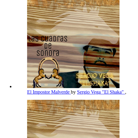
El Impostor Malverde
by
Sergio Vega "El Shaka"
,