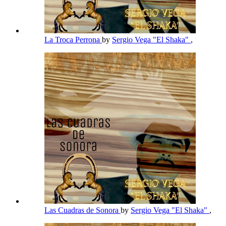
La Troca Perrona
by
Sergio Vega "El Shaka"
,
Las Cuadras de Sonora
by
Sergio Vega "El Shaka"
,