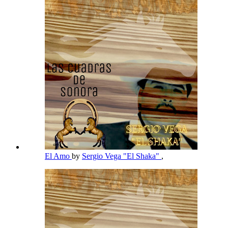
El Amo
by
Sergio Vega "El Shaka"
,