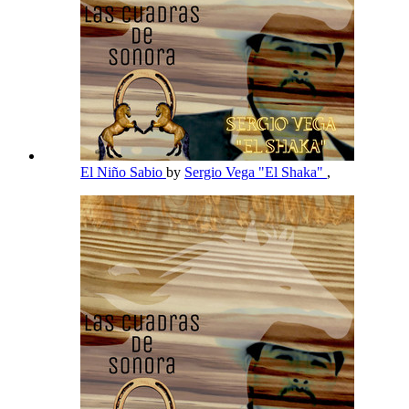
El Niño Sabio
by
Sergio Vega "El Shaka"
,