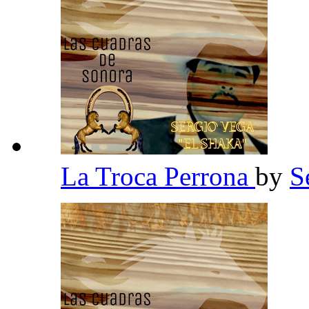
La Troca Perrona
by
S