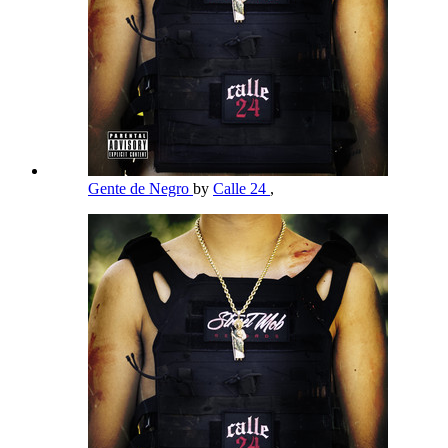
Gente de Negro
by
Calle 24
,