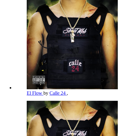
El Flow
by
Calle 24
,