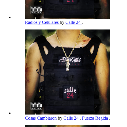
Radios y Celulares
by
Calle 24
,
Cosas Cambiaron
by
Calle 24
,
Fuerza Regida
,