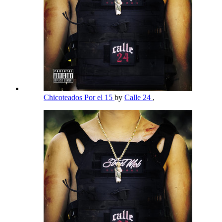
Chicoteados Por el 15
by
Calle 24
,