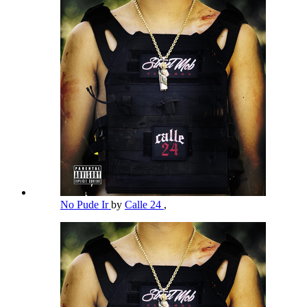
No Pude Ir
by
Calle 24
,