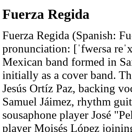
Fuerza Regida
Fuerza Regida (Spanish: Fu
pronunciation: [ˈfweɾsa reˈ
Mexican band formed in San
initially as a cover band. 
Jesús Ortíz Paz, backing voc
Samuel Jáimez, rhythm guit
sousaphone player José "Pel
player Moisés López joining 