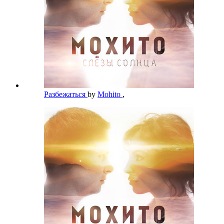
Разбежаться
by
Mohito
,