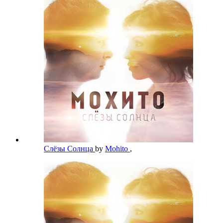
Слёзы Солнца
by
Mohito
,