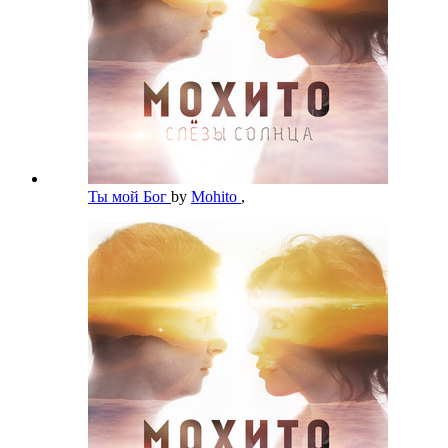
Ты мой Бог
by
Mohito
,