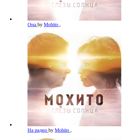
Она
by
Mohito
,
На радио
by
Mohito
,