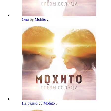
Она
by
Mohito
,
На радио
by
Mohito
,