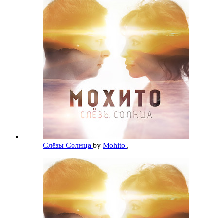
Слёзы Солнца
by
Mohito
,