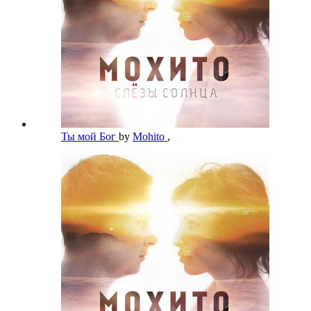
Ты мой Бог
by
Mohito
,