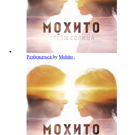
Разбежаться
by
Mohito
,