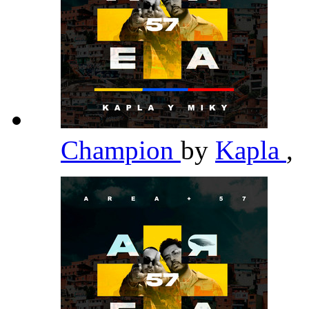
Champion
by
Kapla
,