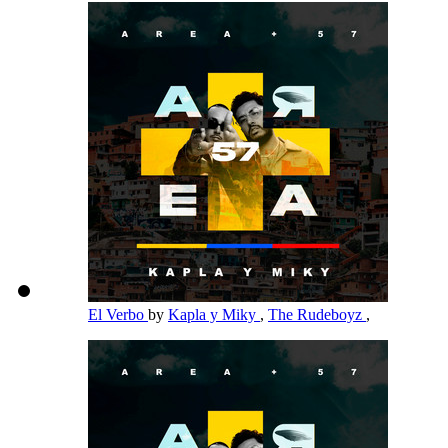
El Verbo
by
Kapla y Miky
,
The Rudeboyz
,