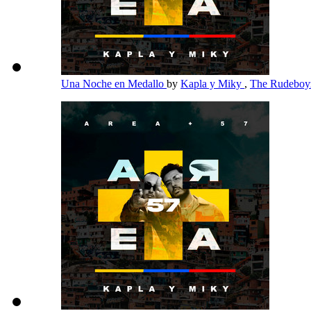
Una Noche en Medallo
by
Kapla y Miky
,
The Rudebo