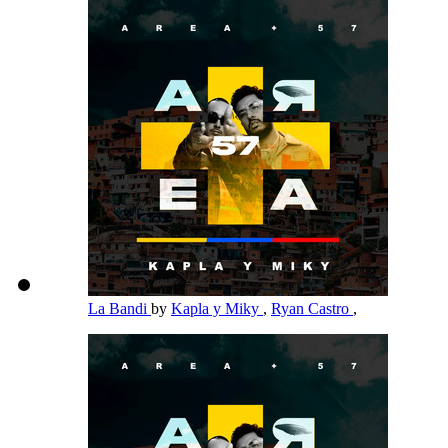
La Bandi
by
Kapla y Miky
,
Ryan Castro
,