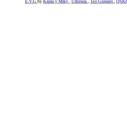
E.V.G
by
Kapla y Miky
,
Ultrajala
,
Teo Grajales
,
QSK