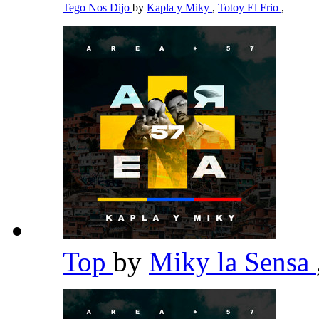
Tego Nos Dijo
by
Kapla y Miky
,
Totoy El Frio
,
Top
by
Miky la Sensa