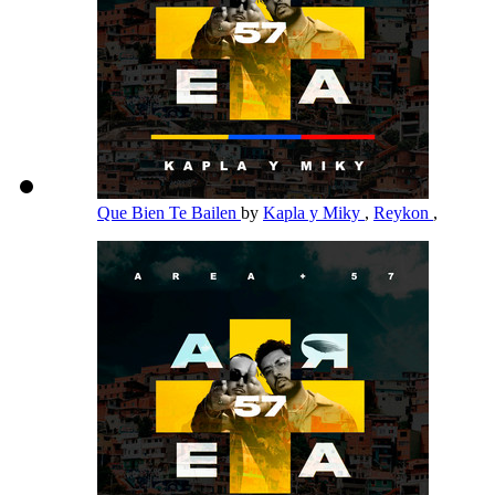
Que Bien Te Bailen
by
Kapla y Miky
,
Reykon
,