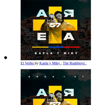
El Verbo
by
Kapla y Miky
,
The Rudeboyz
,