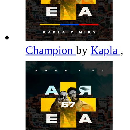
Champion
by
Kapla
,