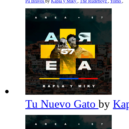
Pa Bravos
by
Kapla y Miky
,
The Rudeboyz
,
Yomo
,
Tu Nuevo Gato
by
Ka