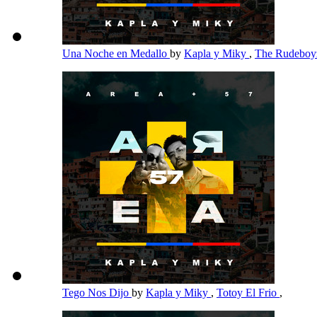
Una Noche en Medallo
by
Kapla y Miky
,
The Rudebo
Tego Nos Dijo
by
Kapla y Miky
,
Totoy El Frio
,