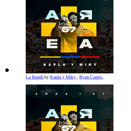
La Bandi
by
Kapla y Miky
,
Ryan Castro
,