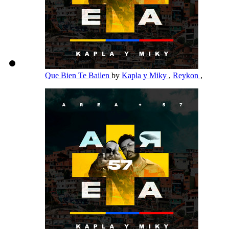
Que Bien Te Bailen
by
Kapla y Miky
,
Reykon
,