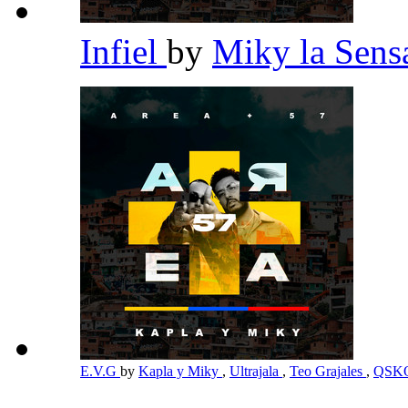
Infiel
by
Miky la Sen
E.V.G
by
Kapla y Miky
,
Ultrajala
,
Teo Grajales
,
QSK