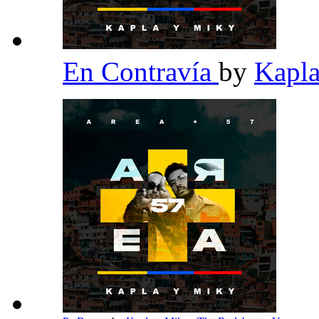
En Contravía
by
Kapl