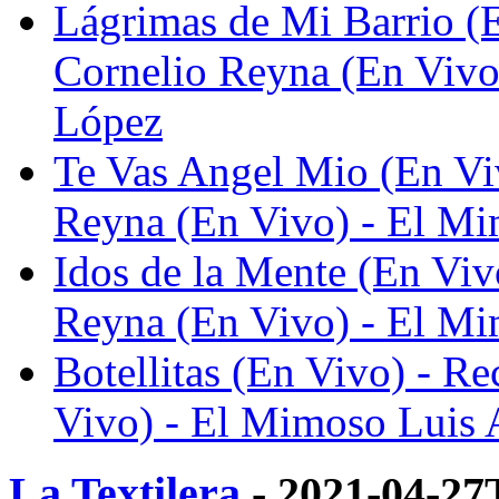
Lágrimas de Mi Barrio (
Cornelio Reyna (En Vivo
López
Te Vas Angel Mio (En Vi
Reyna (En Vivo) - El M
Idos de la Mente (En Vi
Reyna (En Vivo) - El M
Botellitas (En Vivo) - R
Vivo) - El Mimoso Luis 
La Textilera
- 2021-04-27