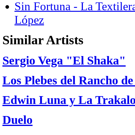
Sin Fortuna - La Textile
López
Similar Artists
Sergio Vega "El Shaka"
Los Plebes del Rancho d
Edwin Luna y La Trakalo
Duelo