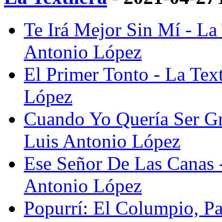
Te Irá Mejor Sin Mí - La
Antonio López
El Primer Tonto - La Tex
López
Cuando Yo Quería Ser Gr
Luis Antonio López
Ese Señor De Las Canas -
Antonio López
Popurrí: El Columpio, Pa