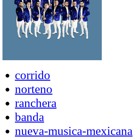
corrido
norteno
ranchera
banda
nueva-musica-mexicana