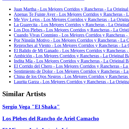
Juan Martha - Los Mejores Corridos y Rancheras - La Origina
Apenas Te Fuiste Ayer - Los Mejores Corridos y Rancheras - 
Me Voy Lejos - Los Mejores Corridos y Rancheras - La Origin
La Guarecita - Los Mejores Corridos y Rancheras - La Origina
Los Dos Plebes - Los Mejores Corridos y Rancheras - La Orig
Cuando Vivas Conmigo - Los Mejores Corridos y Rancheras - 
Por Ningún Motivo - Los Mejores Corridos y Rancheras - La O
Reproches al Viento - Los Mejores Corridos y Rancheras - La 
El Balido de Mi Ganado - Los Mejores Corridos y Rancheras -
Ambición - Los Mejores Corridos y Rancheras - La Original B
Indita Mía - Los Mejores Corridos y Rancheras - La Original 
El Corrido del Chero - Los Mejores Corridos y Rancheras - La
Sentimiento de Dolor - Los Mejores Corridos y Rancheras - La
China de los Ojos Negros - Los Mejores Corridos y Rancheras
Laurita Garza - Los Mejores Corridos y Rancheras - La Origin
Similar Artists
Sergio Vega "El Shaka"
Los Plebes del Rancho de Ariel Camacho