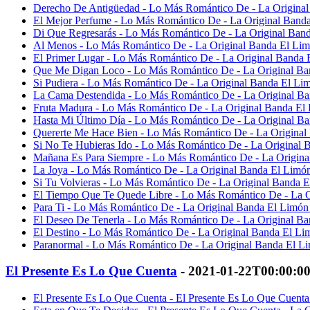
Derecho De Antigüedad - Lo Más Romántico De - La Original
El Mejor Perfume - Lo Más Romántico De - La Original Banda
Di Que Regresarás - Lo Más Romántico De - La Original Band
Al Menos - Lo Más Romántico De - La Original Banda El Lim
El Primer Lugar - Lo Más Romántico De - La Original Banda 
Que Me Digan Loco - Lo Más Romántico De - La Original Ban
Si Pudiera - Lo Más Romántico De - La Original Banda El Lim
La Cama Destendida - Lo Más Romántico De - La Original Ba
Fruta Madura - Lo Más Romántico De - La Original Banda El 
Hasta Mi Último Día - Lo Más Romántico De - La Original Ba
Quererte Me Hace Bien - Lo Más Romántico De - La Original 
Si No Te Hubieras Ido - Lo Más Romántico De - La Original 
Mañana Es Para Siempre - Lo Más Romántico De - La Original
La Joya - Lo Más Romántico De - La Original Banda El Limón
Si Tu Volvieras - Lo Más Romántico De - La Original Banda E
El Tiempo Que Te Quede Libre - Lo Más Romántico De - La O
Para Ti - Lo Más Romántico De - La Original Banda El Limón 
El Deseo De Tenerla - Lo Más Romántico De - La Original Ba
El Destino - Lo Más Romántico De - La Original Banda El Li
Paranormal - Lo Más Romántico De - La Original Banda El Li
El Presente Es Lo Que Cuenta
- 2021-01-22T00:00:0
El Presente Es Lo Que Cuenta - El Presente Es Lo Que Cuenta