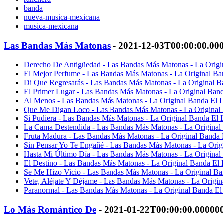
banda
nueva-musica-mexicana
musica-mexicana
Las Bandas Más Matonas
- 2021-12-03T00:00:00.00
Derecho De Antigüedad - Las Bandas Más Matonas - La Origin
El Mejor Perfume - Las Bandas Más Matonas - La Original Ba
Di Que Regresarás - Las Bandas Más Matonas - La Original B
El Primer Lugar - Las Bandas Más Matonas - La Original Band
Al Menos - Las Bandas Más Matonas - La Original Banda El L
Que Me Digan Loco - Las Bandas Más Matonas - La Original 
Si Pudiera - Las Bandas Más Matonas - La Original Banda El 
La Cama Destendida - Las Bandas Más Matonas - La Original 
Fruta Madura - Las Bandas Más Matonas - La Original Banda 
Sin Pensar Yo Te Engañé - Las Bandas Más Matonas - La Orig
Hasta Mi Último Día - Las Bandas Más Matonas - La Original
El Destino - Las Bandas Más Matonas - La Original Banda El 
Se Me Hizo Vicio - Las Bandas Más Matonas - La Original Ba
Vete, Aléjate Y Déjame - Las Bandas Más Matonas - La Origin
Paranormal - Las Bandas Más Matonas - La Original Banda El
Lo Más Romántico De
- 2021-01-22T00:00:00.00000