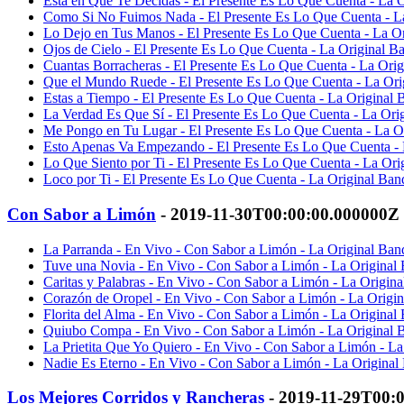
Esta en Que Te Decidas - El Presente Es Lo Que Cuenta - La 
Como Si No Fuimos Nada - El Presente Es Lo Que Cuenta - La
Lo Dejo en Tus Manos - El Presente Es Lo Que Cuenta - La Or
Ojos de Cielo - El Presente Es Lo Que Cuenta - La Original B
Cuantas Borracheras - El Presente Es Lo Que Cuenta - La Ori
Que el Mundo Ruede - El Presente Es Lo Que Cuenta - La Ori
Estas a Tiempo - El Presente Es Lo Que Cuenta - La Original 
La Verdad Es Que Sí - El Presente Es Lo Que Cuenta - La Ori
Me Pongo en Tu Lugar - El Presente Es Lo Que Cuenta - La O
Esto Apenas Va Empezando - El Presente Es Lo Que Cuenta - 
Lo Que Siento por Ti - El Presente Es Lo Que Cuenta - La Ori
Loco por Ti - El Presente Es Lo Que Cuenta - La Original Ban
Con Sabor a Limón
- 2019-11-30T00:00:00.000000Z
La Parranda - En Vivo - Con Sabor a Limón - La Original Ban
Tuve una Novia - En Vivo - Con Sabor a Limón - La Original 
Caritas y Palabras - En Vivo - Con Sabor a Limón - La Origin
Corazón de Oropel - En Vivo - Con Sabor a Limón - La Origin
Florita del Alma - En Vivo - Con Sabor a Limón - La Original
Quiubo Compa - En Vivo - Con Sabor a Limón - La Original B
La Prietita Que Yo Quiero - En Vivo - Con Sabor a Limón - L
Nadie Es Eterno - En Vivo - Con Sabor a Limón - La Original
Los Mejores Corridos y Rancheras
- 2019-11-29T00: