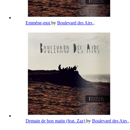
Emmène-moi
by
Boulevard des Airs
,
Demain de bon matin (feat. Zaz)
by
Boulevard des Airs