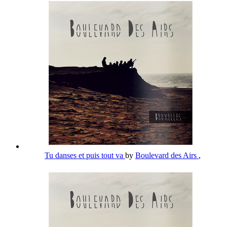
Tu danses et puis tout va
by
Boulevard des Airs
,