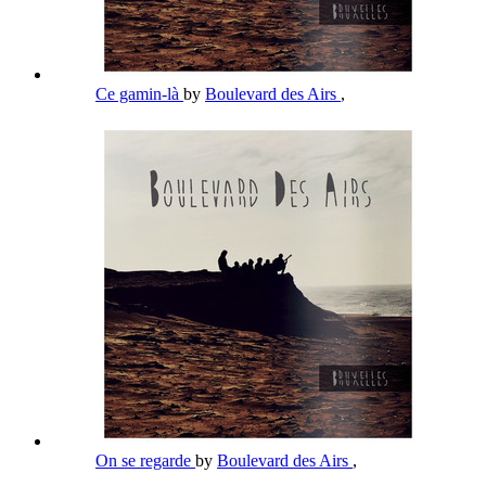
Ce gamin-là
by
Boulevard des Airs
,
On se regarde
by
Boulevard des Airs
,