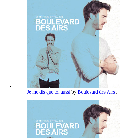
Je me dis que toi aussi
by
Boulevard des Airs
,