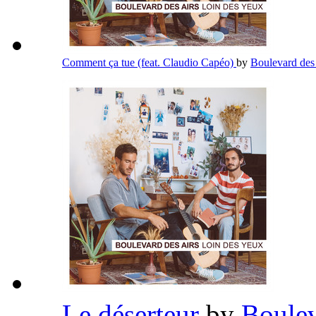
Comment ça tue (feat. Claudio Capéo)
by
Boulevard des
Le déserteur
by
Boulev