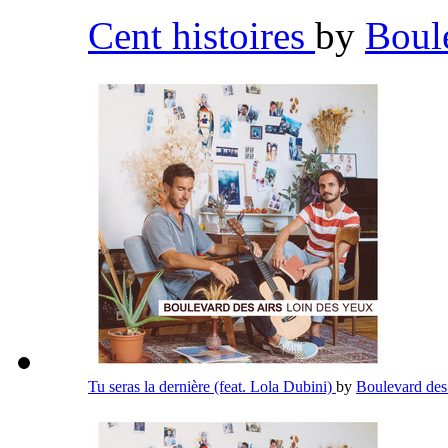
Cent histoires
by
Boul
Tu seras la dernière (feat. Lola Dubini)
by
Boulevard des