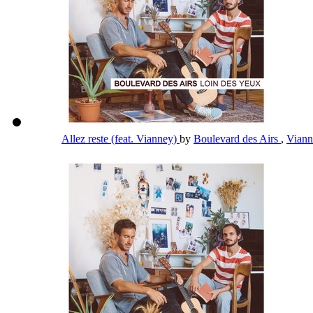
Allez reste (feat. Vianney)
by
Boulevard des Airs
,
Vian