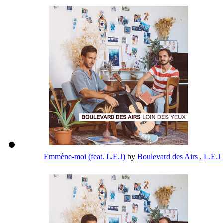
Emmène-moi (feat. L.E.J)
by
Boulevard des Airs
,
L.E.J