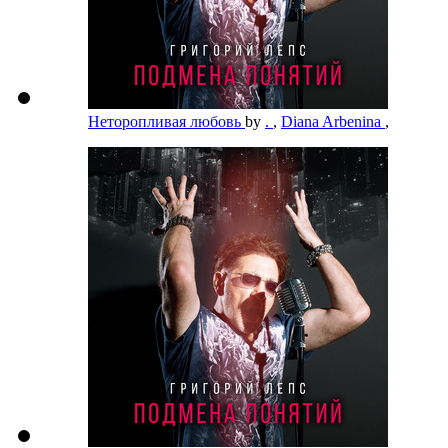
Неторопливая любовь
by
.
,
Diana Arbenina
,