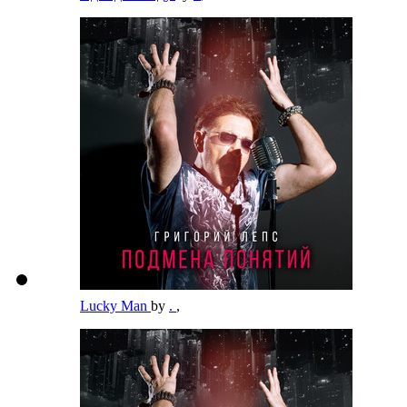
Lucky Man
by
.
,