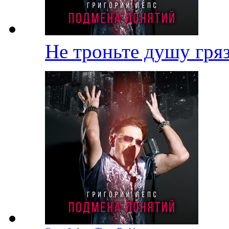
Не троньте душу гр