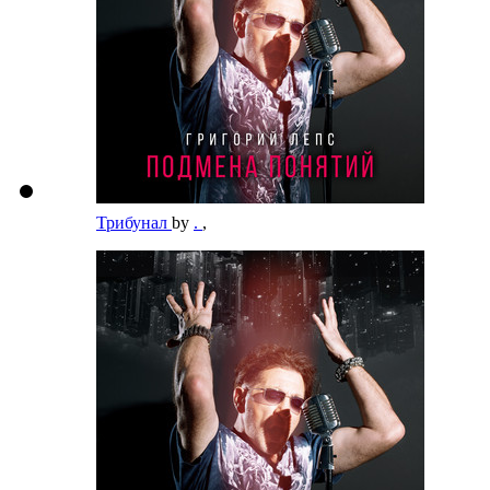
Трибунал
by
.
,