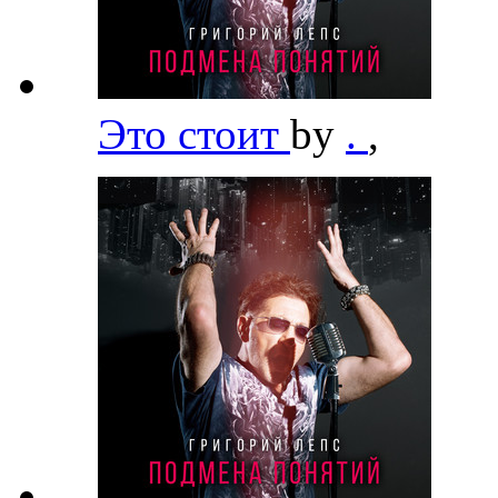
Это стоит
by
.
,