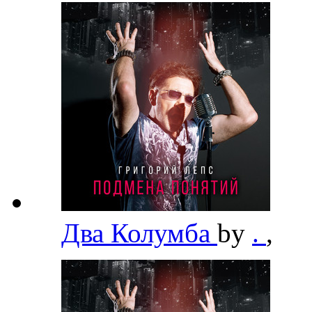
Два Колумба
by
.
,