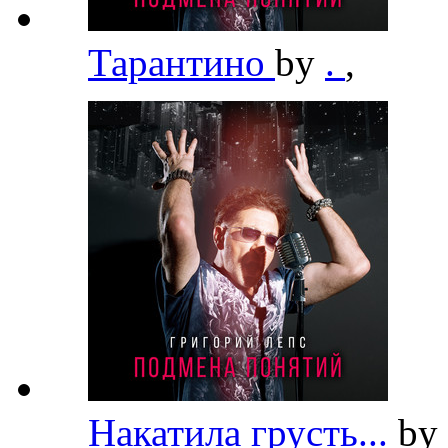
Тарантино
by
.
,
Накатила грусть...
by