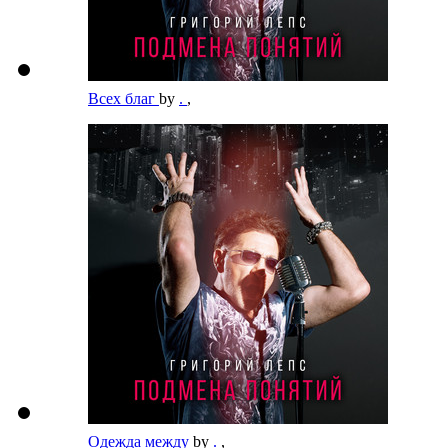
Всех благ
by
.
,
Одежда между
by
.
,