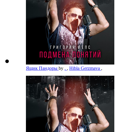
Ящик Пандоры
by
.
,
Hibla Gerzmava
,