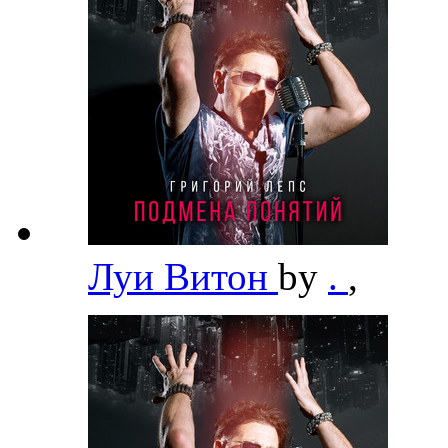
Луи Витон
by
.
,