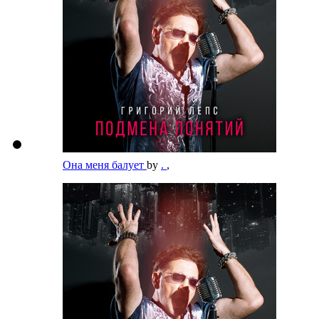
Она меня балует
by
.
,