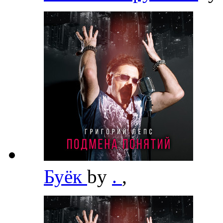
Буёк
by
.
,