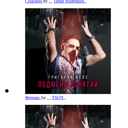
Спасибо
by
.
,
Timur Rodriguez
,
Феникс
by
.
,
TSOY
,