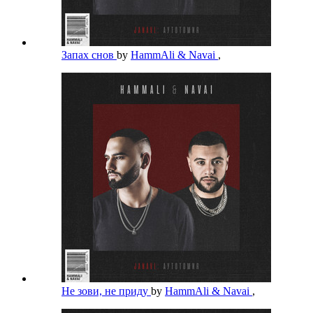
Запах снов
by
HammAli & Navai
,
Не зови, не приду
by
HammAli & Navai
,