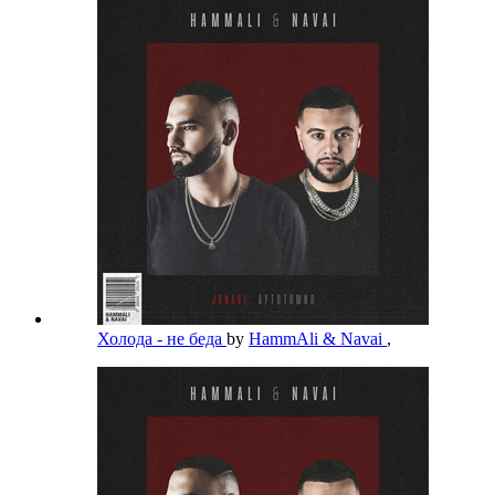
Холода - не беда
by
HammAli & Navai
,