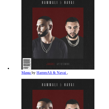
Мама
by
HammAli & Navai
,