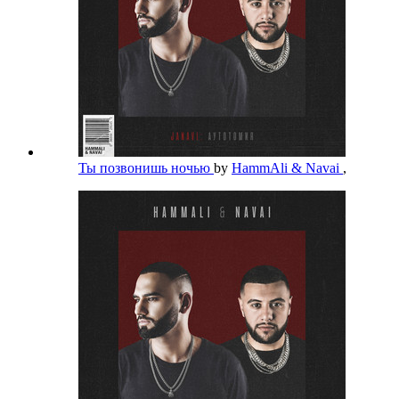
Ты позвонишь ночью
by
HammAli & Navai
,