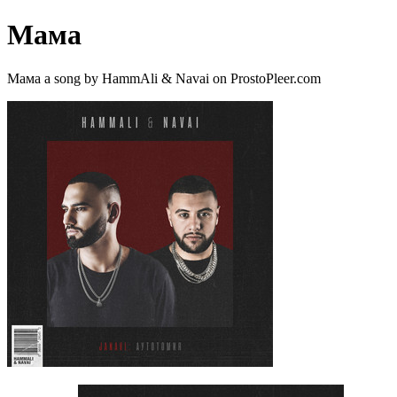
Мама
Мама a song by HammAli & Navai on ProstoPleer.com