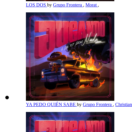
LOS DOS
by
Grupo Frontera
,
Morat
,
YA PEDO QUIÉN SABE
by
Grupo Frontera
,
Christia