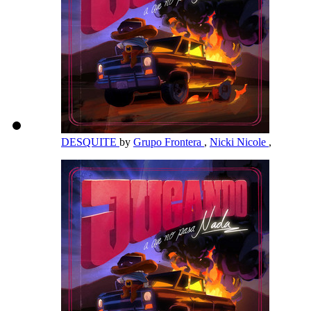
DESQUITE
by
Grupo Frontera
,
Nicki Nicole
,