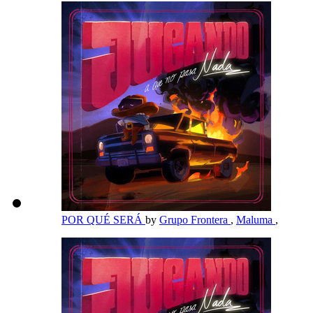
POR QUÉ SERÁ
by
Grupo Frontera
,
Maluma
,