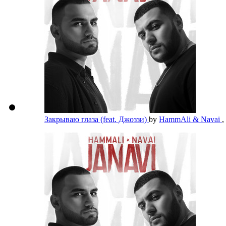
Закрываю глаза (feat. Джоззи)
by
HammAli & Navai
,