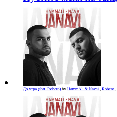
До утра (feat. Robero)
by
HammAli & Navai
,
Robero
,