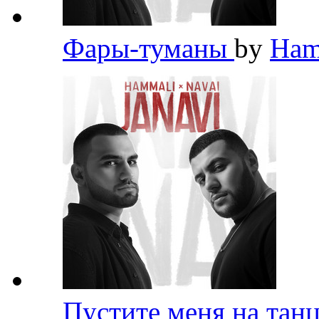
Фары-туманы
by
Ham
Пустите меня на тан