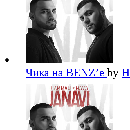
Чика на BENZ’е
by
H