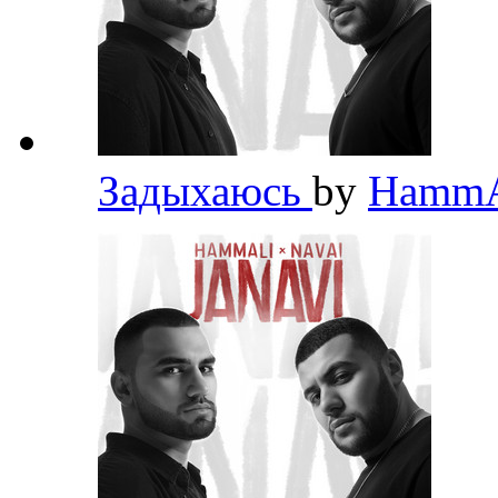
Задыхаюсь
by
HammA