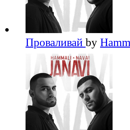
Проваливай
by
HammA