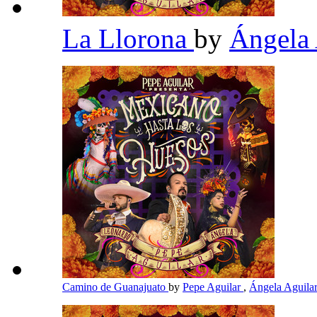
La Llorona
by
Ángela
Camino de Guanajuato
by
Pepe Aguilar
,
Ángela Aguila