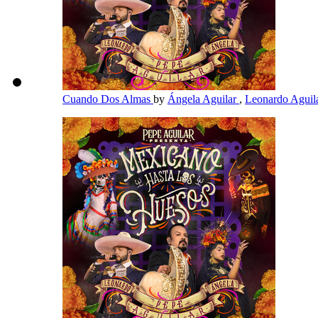
Cuando Dos Almas
by
Ángela Aguilar
,
Leonardo Aguil