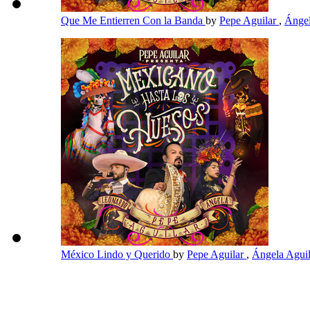
Que Me Entierren Con la Banda
by
Pepe Aguilar
,
Ángel
México Lindo y Querido
by
Pepe Aguilar
,
Ángela Agui