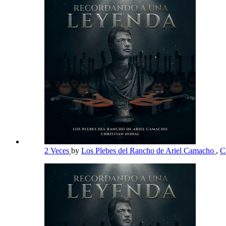
2 Veces
by
Los Plebes del Rancho de Ariel Camacho
,
C