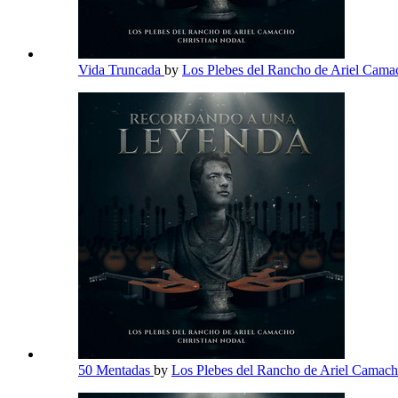
Vida Truncada
by
Los Plebes del Rancho de Ariel Cam
50 Mentadas
by
Los Plebes del Rancho de Ariel Camac