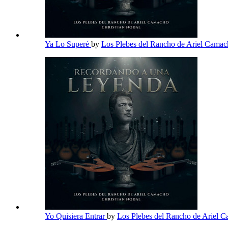
Ya Lo Superé
by
Los Plebes del Rancho de Ariel Cama
Yo Quisiera Entrar
by
Los Plebes del Rancho de Ariel 