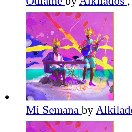
Odiame
by
Alkilados
,
Mi Semana
by
Alkila