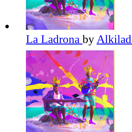
La Ladrona
by
Alkila