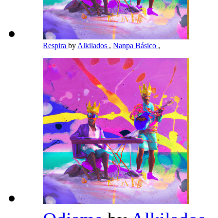
Respira
by
Alkilados
,
Nanpa Básico
,