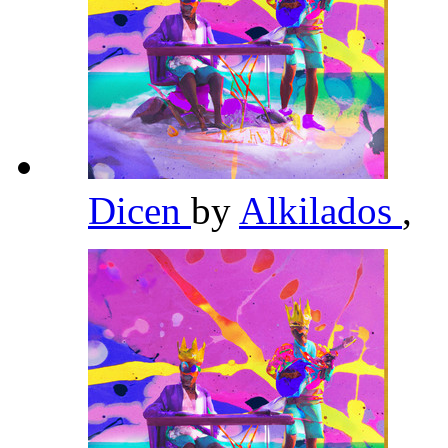
Dicen
by
Alkilados
,