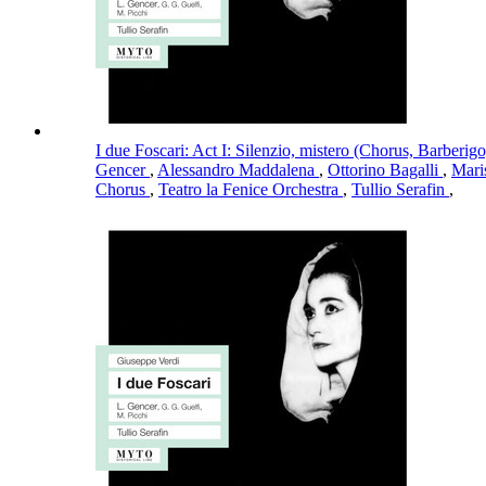
I due Foscari: Act I: Silenzio, mistero (Chorus, Barberi
Gencer
,
Alessandro Maddalena
,
Ottorino Bagalli
,
Mari
Chorus
,
Teatro la Fenice Orchestra
,
Tullio Serafin
,