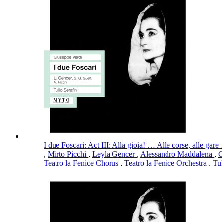
I due Foscari: Act III: Alla gioia! … Alle corse, alle g
,
Mirto Picchi
,
Leyla Gencer
,
Alessandro Maddalena
,
O
Teatro la Fenice Chorus
,
Teatro la Fenice Orchestra
,
Tu