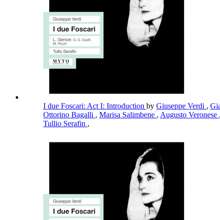
I due Foscari: Act I: Introduction
by
Giuseppe Verdi
,
Gi
Ottorino Bagalli
,
Marisa Salimbene
,
Augusto Veronese
Tullio Serafin
,