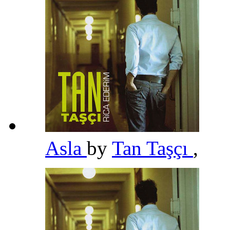
Asla
by
Tan Taşçı
,