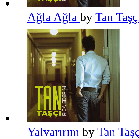
Ağla Ağla
by
Tan Taşç
Yalvarırım
by
Tan Taş