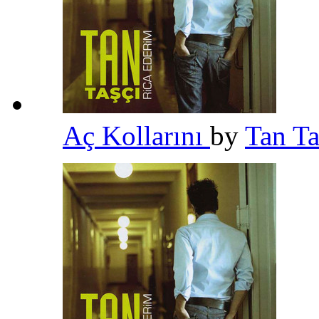
Aç Kollarını
by
Tan T