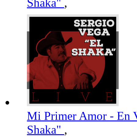
Shaka"
,
Mi Primer Amor - En
Shaka"
,