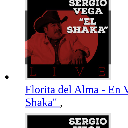
Florita del Alma - En
Shaka"
,