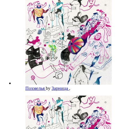
Похмелья
by
Зарница
,