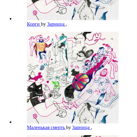
Корги
by
Зарница
,
Маленькая смерть
by
Зарница
,