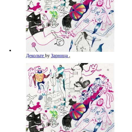
Декольте
by
Зарница
,