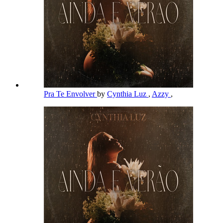
Pra Te Envolver
by
Cynthia Luz
,
Azzy
,