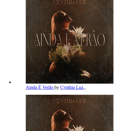
Ainda É Verão
by
Cynthia Luz
,