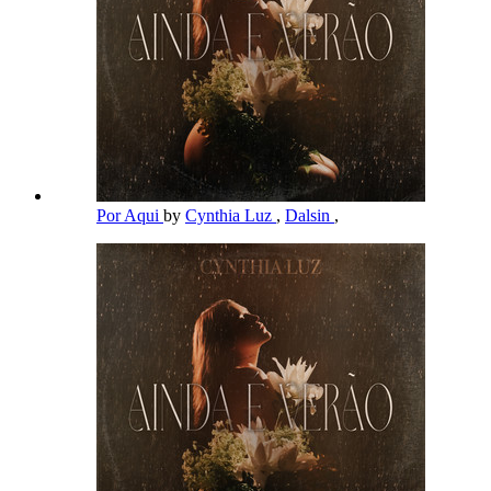
Por Aqui
by
Cynthia Luz
,
Dalsin
,