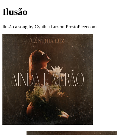
Ilusão
Ilusão a song by Cynthia Luz on ProstoPleer.com