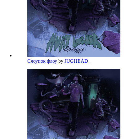
Слоупок флоу
by
JUGHEAD
,