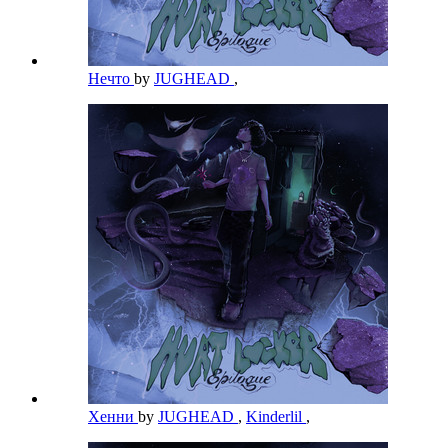
Нечто
by
JUGHEAD
,
Хенни
by
JUGHEAD
,
Kinderlil
,