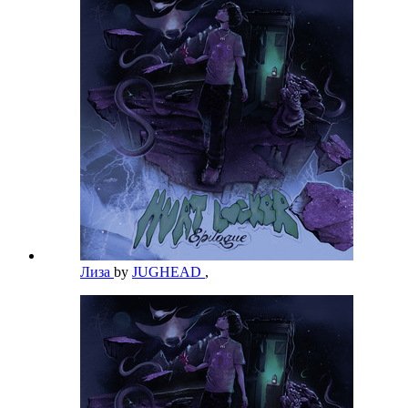
Лиза
by
JUGHEAD
,