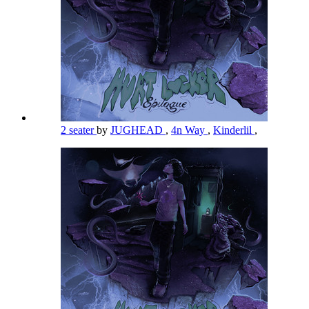
2 seater
by
JUGHEAD
,
4n Way
,
Kinderlil
,