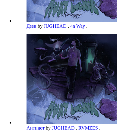
Дзен
by
JUGHEAD
,
4n Way
,
Антидот
by
JUGHEAD
,
RVMZES
,