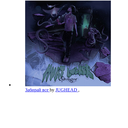
Забирай все
by
JUGHEAD
,