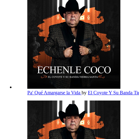
Pa' Qué Amargarse la Vida
by
El Coyote Y Su Banda Ti