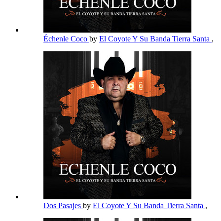
Échenle Coco
by
El Coyote Y Su Banda Tierra Santa
,
Dos Pasajes
by
El Coyote Y Su Banda Tierra Santa
,