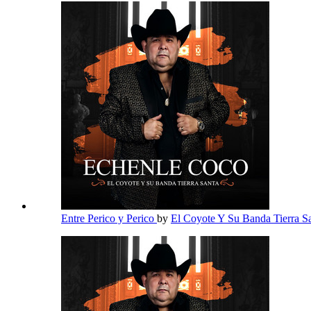
Entre Perico y Perico
by
El Coyote Y Su Banda Tierra S