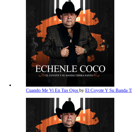
Cuando Me Vi En Tus Ojos
by
El Coyote Y Su Banda Ti