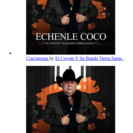
Crucigrama
by
El Coyote Y Su Banda Tierra Santa
,