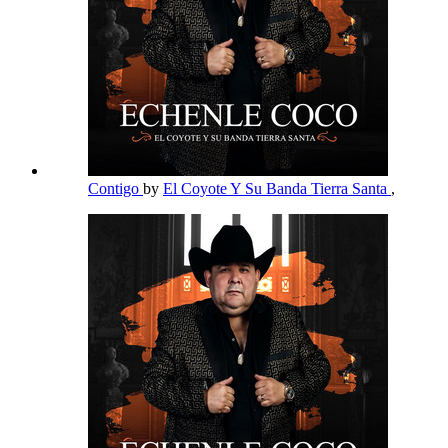
Contigo
by
El Coyote Y Su Banda Tierra Santa
,