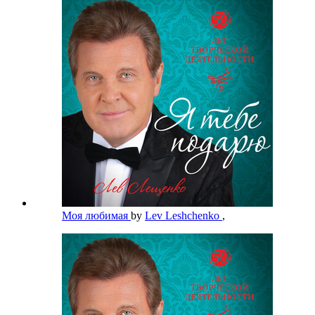
Моя любимая
by
Lev Leshchenko
,