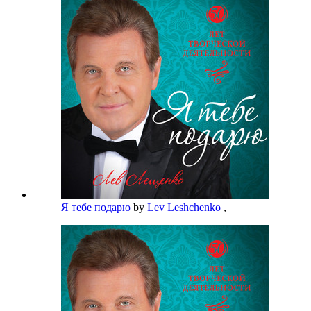
Я тебе подарю
by
Lev Leshchenko
,