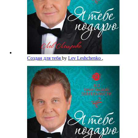
Создан для тебя
by
Lev Leshchenko
,