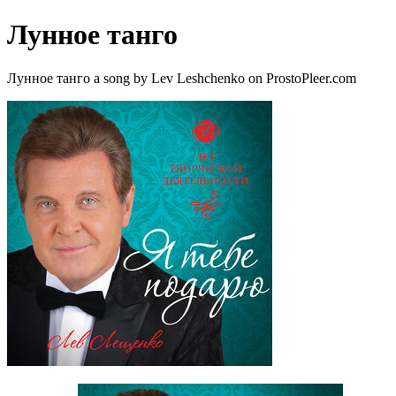
Лунное танго
Лунное танго a song by Lev Leshchenko on ProstoPleer.com