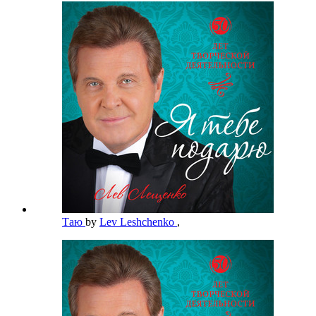
Таю
by
Lev Leshchenko
,