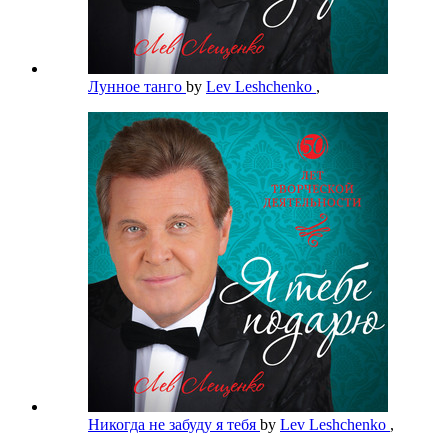
Лунное танго
by
Lev Leshchenko
,
Никогда не забуду я тебя
by
Lev Leshchenko
,