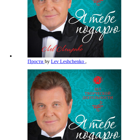
Прости
by
Lev Leshchenko
,