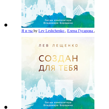
Я и ты
by
Lev Leshchenko
,
Елена Гусарова
,