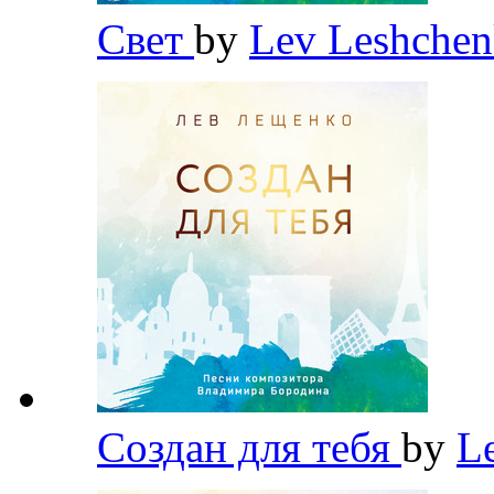
Свет
by
Lev Leshche
Создан для тебя
by
L