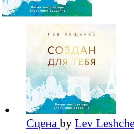
Сцена
by
Lev Leshch