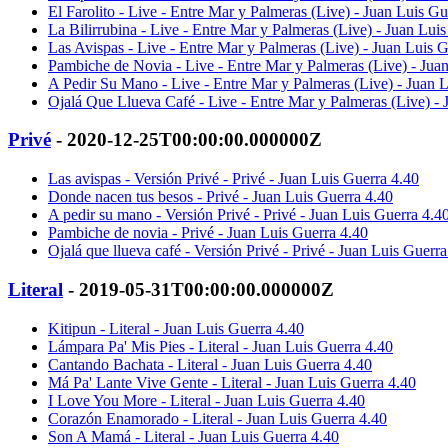
El Farolito - Live - Entre Mar y Palmeras (Live) - Juan Luis Gu
La Bilirrubina - Live - Entre Mar y Palmeras (Live) - Juan Lui
Las Avispas - Live - Entre Mar y Palmeras (Live) - Juan Luis 
Pambiche de Novia - Live - Entre Mar y Palmeras (Live) - Jua
A Pedir Su Mano - Live - Entre Mar y Palmeras (Live) - Juan 
Ojalá Que Llueva Café - Live - Entre Mar y Palmeras (Live) - 
Privé
- 2020-12-25T00:00:00.000000Z
Las avispas - Versión Privé - Privé - Juan Luis Guerra 4.40
Donde nacen tus besos - Privé - Juan Luis Guerra 4.40
A pedir su mano - Versión Privé - Privé - Juan Luis Guerra 4.4
Pambiche de novia - Privé - Juan Luis Guerra 4.40
Ojalá que llueva café - Versión Privé - Privé - Juan Luis Guerra
Literal
- 2019-05-31T00:00:00.000000Z
Kitipun - Literal - Juan Luis Guerra 4.40
Lámpara Pa' Mis Pies - Literal - Juan Luis Guerra 4.40
Cantando Bachata - Literal - Juan Luis Guerra 4.40
Má Pa' Lante Vive Gente - Literal - Juan Luis Guerra 4.40
I Love You More - Literal - Juan Luis Guerra 4.40
Corazón Enamorado - Literal - Juan Luis Guerra 4.40
Son A Mamá - Literal - Juan Luis Guerra 4.40