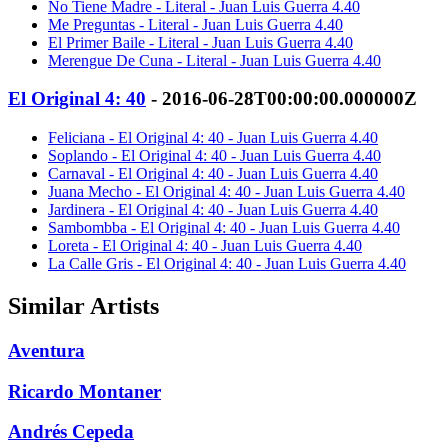
No Tiene Madre - Literal - Juan Luis Guerra 4.40
Me Preguntas - Literal - Juan Luis Guerra 4.40
El Primer Baile - Literal - Juan Luis Guerra 4.40
Merengue De Cuna - Literal - Juan Luis Guerra 4.40
El Original 4: 40
- 2016-06-28T00:00:00.000000Z
Feliciana - El Original 4: 40 - Juan Luis Guerra 4.40
Soplando - El Original 4: 40 - Juan Luis Guerra 4.40
Carnaval - El Original 4: 40 - Juan Luis Guerra 4.40
Juana Mecho - El Original 4: 40 - Juan Luis Guerra 4.40
Jardinera - El Original 4: 40 - Juan Luis Guerra 4.40
Sambombba - El Original 4: 40 - Juan Luis Guerra 4.40
Loreta - El Original 4: 40 - Juan Luis Guerra 4.40
La Calle Gris - El Original 4: 40 - Juan Luis Guerra 4.40
Similar Artists
Aventura
Ricardo Montaner
Andrés Cepeda