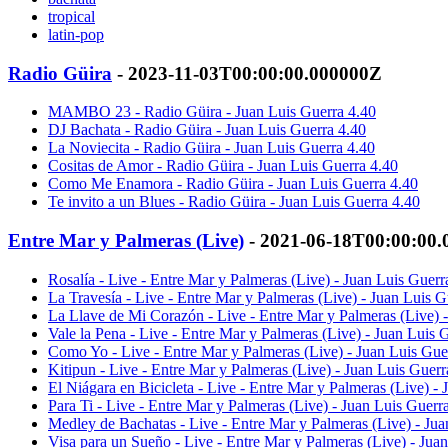
tropical
latin-pop
Radio Güira
- 2023-11-03T00:00:00.000000Z
MAMBO 23 - Radio Güira - Juan Luis Guerra 4.40
DJ Bachata - Radio Güira - Juan Luis Guerra 4.40
La Noviecita - Radio Güira - Juan Luis Guerra 4.40
Cositas de Amor - Radio Güira - Juan Luis Guerra 4.40
Como Me Enamora - Radio Güira - Juan Luis Guerra 4.40
Te invito a un Blues - Radio Güira - Juan Luis Guerra 4.40
Entre Mar y Palmeras (Live)
- 2021-06-18T00:00:00
Rosalía - Live - Entre Mar y Palmeras (Live) - Juan Luis Guerr
La Travesía - Live - Entre Mar y Palmeras (Live) - Juan Luis G
La Llave de Mi Corazón - Live - Entre Mar y Palmeras (Live) 
Vale la Pena - Live - Entre Mar y Palmeras (Live) - Juan Luis 
Como Yo - Live - Entre Mar y Palmeras (Live) - Juan Luis Gue
Kitipun - Live - Entre Mar y Palmeras (Live) - Juan Luis Guerr
El Niágara en Bicicleta - Live - Entre Mar y Palmeras (Live) -
Para Ti - Live - Entre Mar y Palmeras (Live) - Juan Luis Guerr
Medley de Bachatas - Live - Entre Mar y Palmeras (Live) - Jua
Visa para un Sueño - Live - Entre Mar y Palmeras (Live) - Jua