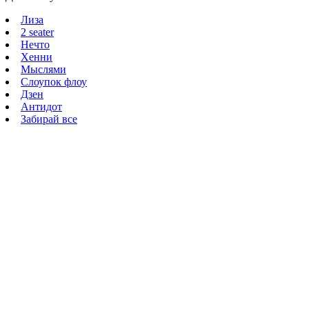
Лиза
2 seater
Нечто
Хенни
Мыслями
Слоупок флоу
Дзен
Антидот
Забирай все